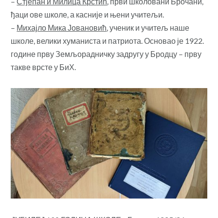
–
Стјепан и Милица Крстић
, први школовани Брочани,
ђаци ове школе, а касније и њени учитељи.
–
Михајло Мика Јовановић
, ученик и учитељ наше
школе, велики хуманиста и патриота. Основао је 1922.
године прву Земљорадничку задругу у Бродцу – прву
такве врсте у БиХ.