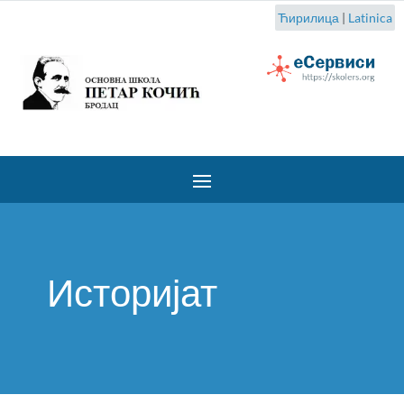
Ћирилица
|
Latinica
Историјат