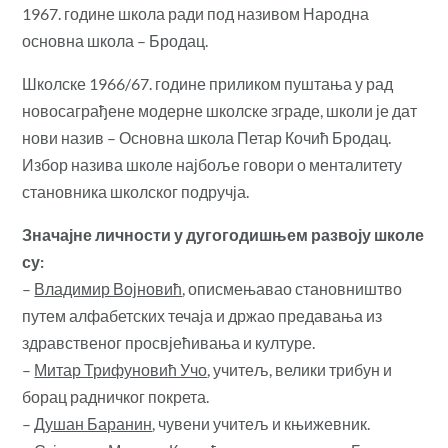
1967. године школа ради под називом Народна
основна школа – Бродац.
Школске 1966/67. године приликом пуштања у рад
новосаграђене модерне школске зграде, школи је дат
нови назив – Основна школа Петар Кочић Бродац.
Избор назива школе најбоље говори о менталитету
становника школског подручја.
Значајне личности у дугогодишњем развоју школе
су:
–
Владимир Војновић
, описмењавао становништво
путем алфабетских течаја и држао предавања из
здравственог просвјећивања и културе.
–
Митар Трифуновић Учо
, учитељ, велики трибун и
борац радничког покрета.
–
Душан Баранин
, чувени учитељ и књижевник.