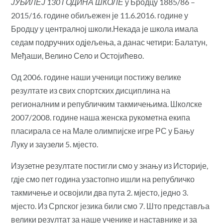
ЈУБИЛЕЈ 130 ГОДИНА ШКОЛЕ
у Бродцу 1885/86 –
2015/16. године обиљежен је 11.6.2016. године у
Бродцу у централној школи.Некада је школа имала
седам подручних одјељења, а данас четири: Балатун,
Међаши, Велино Село и Остојићево.
Од 2006. године наши ученици постижу велике
резултате из свих спортских дисциплина на
регионалним и републичким такмичењима. Школске
2007/2008. године наша женска рукометна екипа
пласирала се на Мале олимпијске игре РС у Бању
Луку и заузели 5. мјесто.
Изузетне резултате постигли смо у знању из Историје,
гдје смо пет година узастопно ишли на републичко
такмичење и освојили два пута 2. мјесто, једно 3.
мјесто. Из Српског језика били смо 7. Што представља
велики резултат за наше ученике и наставнике и за