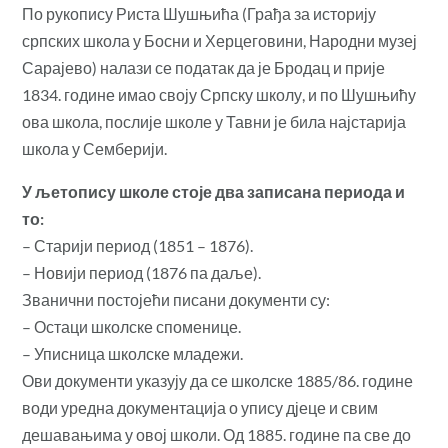
По рукопису Риста Шушњића (Грађа за историју
српских школа у Босни и Херцеговини, Народни музеј
Сарајево) налази се податак да је Бродац и прије
1834. године имао своју Српску школу, и по Шушњићу
ова школа, послије школе у Тавни је била најстарија
школа у Семберији.
У љетопису школе стоје два записана периода и
то:
– Старији период (1851 – 1876).
– Новији период (1876 па даље).
Званични постојећи писани документи су:
– Остаци школске споменице.
– Уписница школске младежи.
Ови документи указују да се школске 1885/86. године
води уредна документација о упису дјеце и свим
дешавањима у овој школи. Од 1885. године па све до