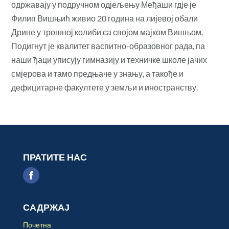
одржавају у подручном одјељењу Међаши гдје је
Филип Вишњић живио 20 година на лијевој обали
Дрине у трошној колиби са својом мајком Вишњом.
Подигнут је квалитет васпитно-образовног рада, па
наши ђаци уписују гимназију и техничке школе јачих
смјерова и тамо предњаче у знању, а такође и
дефицитарне факултете у земљи и иностранству.
ПРАТИТЕ НАС
САДРЖАЈ
Почетна