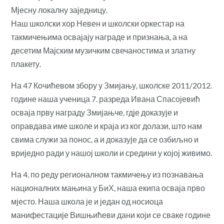
Мјесну локалну заједницу.
Наш школски хор Невен и школски оркестар на
такмичењима освајају награде и признања, а на
десетим Мајским музичким свечаностима и златну
плакету.
На 47 Кочићевом збору у Змијању, школске 2011/2012.
године наша ученица 7. разреда Ивана Спасојевић
осваја прву награду Змијањче, гдје доказује и
оправдава име школе и краја из ког долази, што нам
свима служи за понос, а и доказује да се озбиљно и
вриједно ради у нашој школи и средини у којој живимо.
На 4. по реду регионалном такмичењу из познавања
националних мањина у БиХ, наша екипа осваја прво
мјесто. Наша школа је и један од носиоца
манифестације Вишњићеви дани који се сваке године