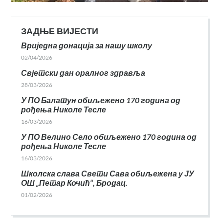
ЗАДЊЕ ВИЈЕСТИ
Вриједна донација за нашу школу
02/04/2026
Свјетски дан оралног здравља
28/03/2026
У ПО Балатун обиљежено 170 година од
рођења Николе Тесле
16/03/2026
У ПО Велино Село обиљежено 170 година од
рођења Николе Тесле
16/03/2026
Школска слава Свети Сава обиљежена у ЈУ
ОШ „Петар Кочић“, Бродац.
01/02/2026