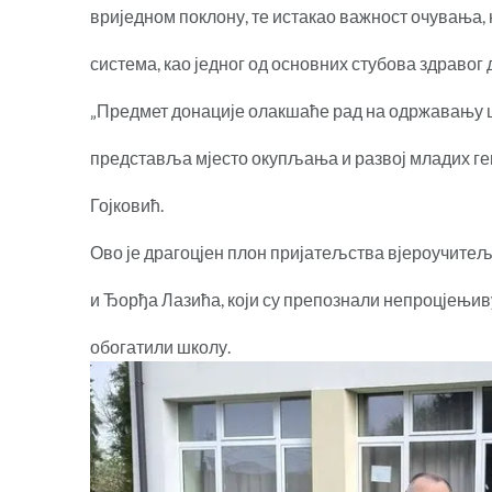
вриједном поклону, те истакао важност очувања
система, као једног од основних стубова здравог
„Предмет донације олакшаће рад на одржавању 
представља мјесто окупљања и развој младих ген
Гојковић.
Ово је драгоцјен плон пријатељства вјероучит
и Ђорђа Лазића, који су препознали непроцјењи
обогатили школу.