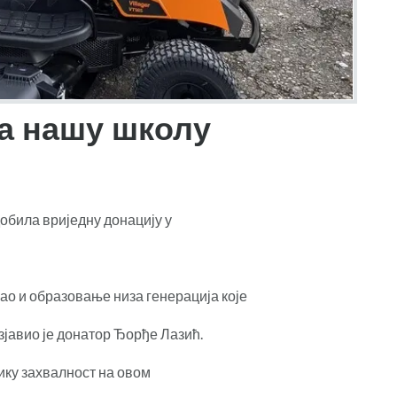
за нашу школу
обила вриједну донацију у
ао и образовање низа генерација које
изјавио је донатор Ђорђе Лазић.
ику захвалност на овом