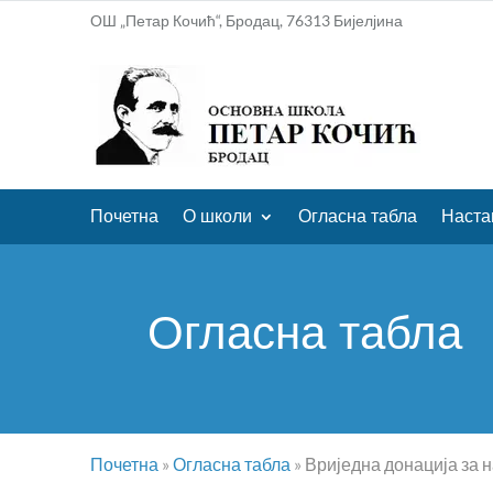
ОШ „Петар Кочић“, Бродац, 76313 Бијелјина
Почетна
О школи
Огласна табла
Наста
Огласна табла
Почетна
»
Огласна табла
»
Вриједна донација за 