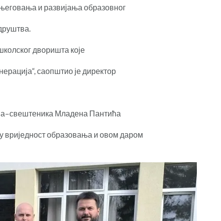
, његовања и развијања образовног
 друштва.
школског дворишта које
ерација“, саопштио је директор
еља–свештеника Младена Пантића
ву вриједност образовања и овом даром