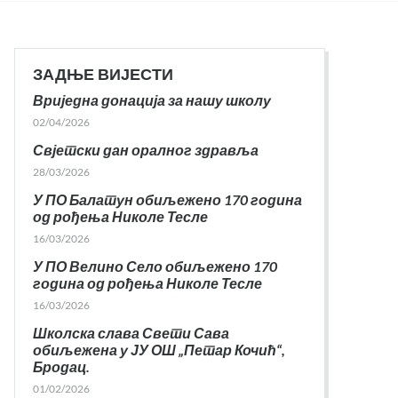
ЗАДЊЕ ВИЈЕСТИ
Вриједна донација за нашу школу
02/04/2026
Свјетски дан оралног здравља
28/03/2026
У ПО Балатун обиљежено 170 година
од рођења Николе Тесле
16/03/2026
У ПО Велино Село обиљежено 170
година од рођења Николе Тесле
16/03/2026
Школска слава Свети Сава
обиљежена у ЈУ ОШ „Петар Кочић“,
Бродац.
01/02/2026