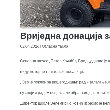
Вриједна донација 
02.04.2026
|
Огласна табла
Основна школа „Петар Кочић“ у Бродцу данас је д
виду моторне тракторске косачице.
„Ово је поклон за вишегодишњи рад и залагање, к
су својим радом освјетлале образ својој школи“, 
Директор школе Велемир Гојковић изразио је вел