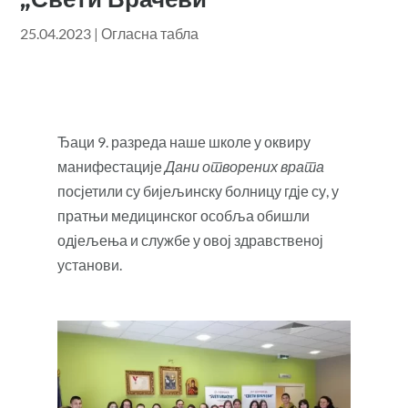
25.04.2023
|
Огласна табла
Ђаци 9. разреда наше школе у оквиру
манифестације
Дани отворених врата
посјетили су бијељинску болницу гдје су, у
пратњи медицинског особља обишли
одјељења и службе у овој здравственој
установи.