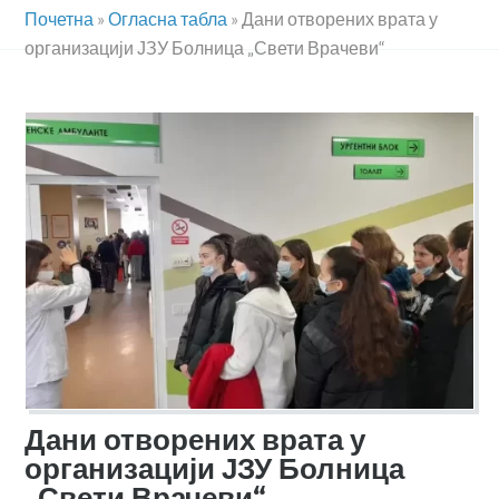
Почетна
»
Огласна табла
»
Дани отворених врата у
организацији ЈЗУ Болница „Свети Врачеви“
Дани отворених врата у
организацији ЈЗУ Болница
„Свети Врачеви“