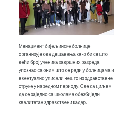
Менаџмент бијељинске болнице
организује ова дешавања како би се што
већи број ученика завршних разреда
упознао са оним што се ради у болницама и
евентуално уписали нешто из здравствене
струке у наредном периоду. Све са циљем
да се заједно са школама обезбиједи
квалитетан здравствени кадар.