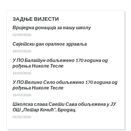
ЗАДЊЕ ВИЈЕСТИ
Вриједна донација за нашу школу
02/04/2026
Свјетски дан оралног здравља
28/03/2026
У ПО Балатун обиљежено 170 година од
рођења Николе Тесле
16/03/2026
У ПО Велино Село обиљежено 170 година од
рођења Николе Тесле
16/03/2026
Школска слава Свети Сава обиљежена у ЈУ
ОШ „Петар Кочић“, Бродац.
01/02/2026