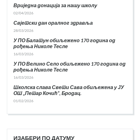
Вриједна донација за нашу школу
02/04/2026
Свјетски дан оралног здравља
28/03/2026
У ПО Балатун обиљежено 170 година од
рођења Николе Тесле
16/03/2026
У ПО Велино Село обиљежено 170 година од
рођења Николе Тесле
16/03/2026
Школска слава Свети Сава обиљежена у ЈУ
ОШ „Петар Кочић“, Бродац.
01/02/2026
ИЗАБЕРИ ПО ДАТУМУ