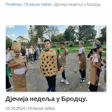
Почетна
»
Огласна табла
»
Дјечија недеља у Бродцу.
Дјечија недеља у Бродцу.
25.10.2024
|
Огласна табла