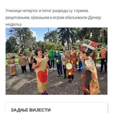
Ученици четвртог и петог разреда су глумом,
рецитовњем, пјевањем и игром обиљежили Дјечију
недјељу.
ЗАДЊЕ ВИЈЕСТИ