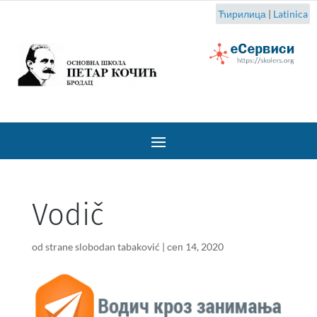
Ћирилица
|
Latinica
Vodič
od strane
slobodan tabaković
|
сеп 14, 2020