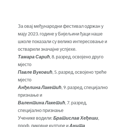
За овај међународни фестивал одржан у
мају 2023. године у Бијељини ђаци наше
школе показали су велико интересовање и
остварили значајне успјехе.
Тамара Сарић
, 8. разред, освојено друго
мјесто
Павле Вуковић
, 5. разред, освојено треће
мјесто
Анђелина Лакетић
, 9. разред, специјално
признање и
Валентина Лакетић
, 7. разред,
специјално признање
Ученике водили:
Братислав Хеђеши
,
проф. ликовне културе и
Анита