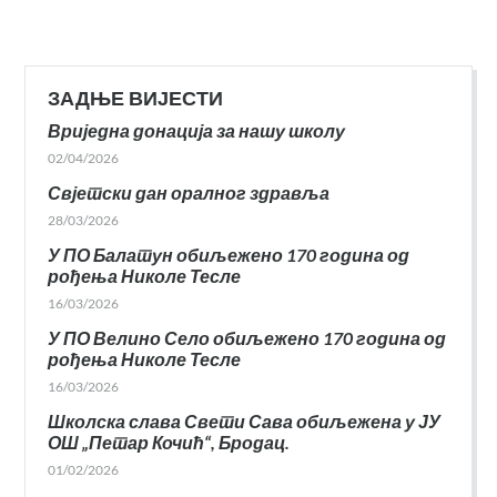
ЗАДЊЕ ВИЈЕСТИ
Вриједна донација за нашу школу
02/04/2026
Свјетски дан оралног здравља
28/03/2026
У ПО Балатун обиљежено 170 година од
рођења Николе Тесле
16/03/2026
У ПО Велино Село обиљежено 170 година од
рођења Николе Тесле
16/03/2026
Школска слава Свети Сава обиљежена у ЈУ
ОШ „Петар Кочић“, Бродац.
01/02/2026