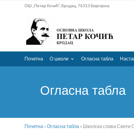
ОШ „Петар Кочић“, Бродац, 76313 Бијелјина
Почетна
О школи
Огласна табла
Наста
Огласна табла
Почетна
»
Огласна табла
»
Школска слава Свети Са