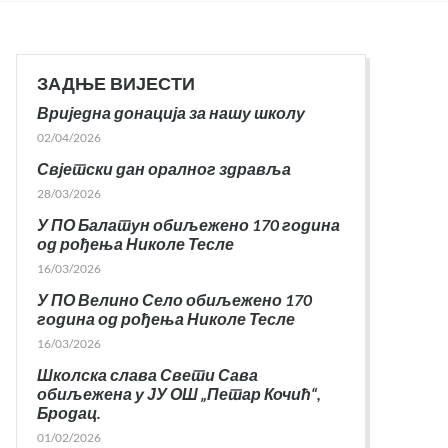
ЗАДЊЕ ВИЈЕСТИ
Вриједна донација за нашу школу
02/04/2026
Свјетски дан оралног здравља
28/03/2026
У ПО Балатун обиљежено 170 година
од рођења Николе Тесле
16/03/2026
У ПО Велино Село обиљежено 170
година од рођења Николе Тесле
16/03/2026
Школска слава Свети Сава
обиљежена у ЈУ ОШ „Петар Кочић“,
Бродац.
01/02/2026