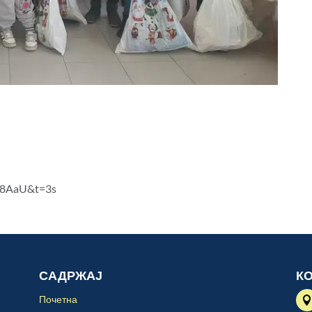
I8AaU&t=3s
САДРЖАЈ
К
Почетна