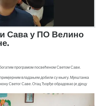
и Сава у ПО Велино
не.
богатим програмом посвећеном Светом Сави.
 примјерним владањем добили су књигу. Мјештанка
кону Светог Саве. Отац Ђорђе обрадовао је дјецу