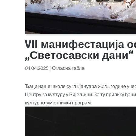
VII манифестација 
„Светосавски дани“
04.04.2025
|
Огласна табла
Ђаци наше школе су 28. јануара 2025. године уч
Центру за културу у Бијељини. За ту прилику ђа
културно-умјетнички програм.