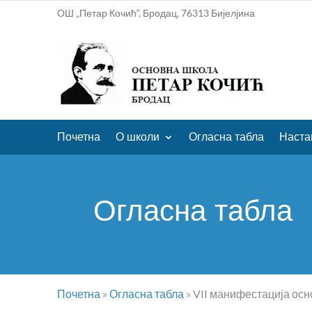
ОШ „Петар Кочић“, Бродац, 76313 Бијелјина
Почетна
О школи
Огласна табла
Наста
Огласна табла
Почетна
»
Огласна табла
»
VII манифестација осн