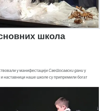
основних школа
ествовали у манифестацији
Светосавски дани
у
ци и наставници наше школе су припремили богат