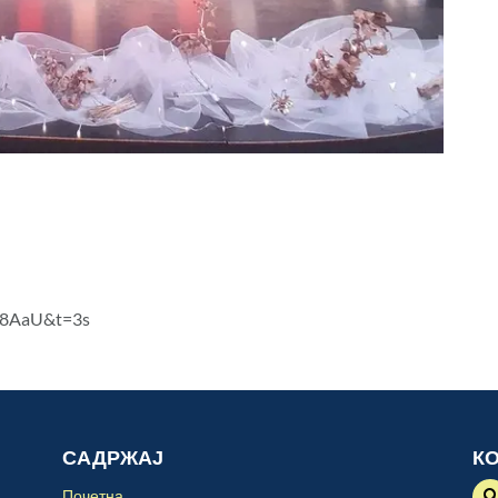
I8AaU&t=3s
САДРЖАЈ
К
Почетна