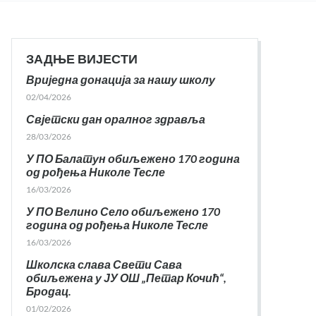
ЗАДЊЕ ВИЈЕСТИ
Вриједна донација за нашу школу
02/04/2026
Свјетски дан оралног здравља
28/03/2026
У ПО Балатун обиљежено 170 година
од рођења Николе Тесле
16/03/2026
У ПО Велино Село обиљежено 170
година од рођења Николе Тесле
16/03/2026
Школска слава Свети Сава
обиљежена у ЈУ ОШ „Петар Кочић“,
Бродац.
01/02/2026