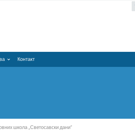
ва
Контакт
овних школа „Светосавски дани“