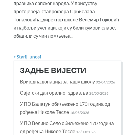
празника српског народа. У присуству
протојереја-ставрофора Србислава
Топаловића, директор школе Велемир Гојковић
и најбољи ученици, који су били кумови славе,
обавили су чин ломљења...
« Stariji unosi
ЗАДЊЕ ВИЈЕСТИ
Вриједна донација за нашу школу
02/04/2026
Свјетски дан оралног здравља
28/03/2026
У ПО Балатун обиљежено 170 година од
рођења Николе Тесле
16/03/2026
У ПО Велино Село обиљежено 170 година
од рођења Николе Тесле
16/03/2026