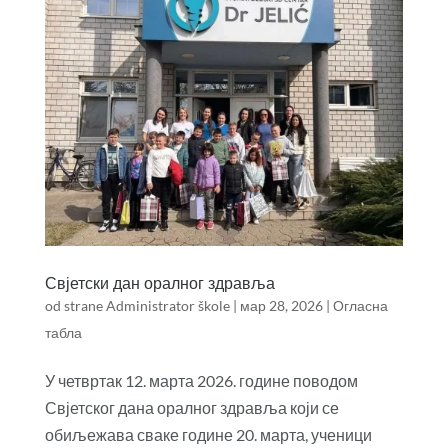
Свјетски дан оралног здравља
od strane
Administrator škole
|
мар 28, 2026
|
Огласна
табла
У четвртак 12. марта 2026. године поводом
Свјетског дана оралног здравља који се
обиљежава сваке године 20. марта, ученици