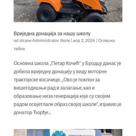
Вриједна донација за нашу школу
od strane
Administrator škole
|
апр 2, 2026
|
Огласна
табла
Основна школа „Петар Кочић“ у Бродцу данас је
добила вриједну донацију у виду моторне
тракторске косачице. „Ово је поклон за
вишегодишњи рад и залагање, као и
образовање низа генерација које су својим
радом освјетлале образ својој школи“, изјавио је
донатор Ђорђе...