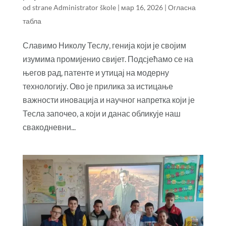
od strane
Administrator škole
|
мар 16, 2026
|
Огласна
табла
Славимо Николу Теслу, генија који је својим
изумима промијенио свијет. Подсјећамо се на
његов рад, патенте и утицај на модерну
технологију. Ово је прилика за истицање
важности иновација и научног напретка који је
Тесла започео, а који и данас обликује наш
свакодневни...