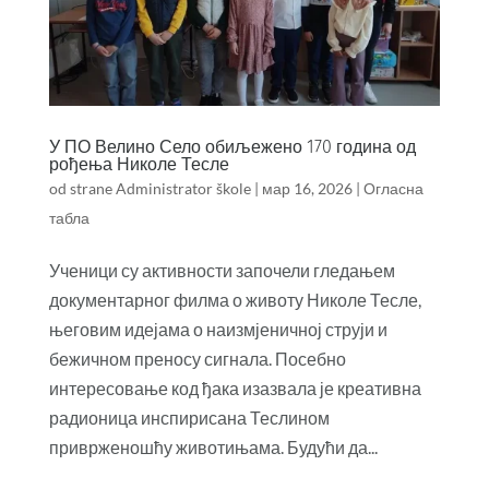
У ПО Велино Село обиљежено 170 година од
рођења Николе Тесле
od strane
Administrator škole
|
мар 16, 2026
|
Огласна
табла
Ученици су активности започели гледањем
документарног филма о животу Николе Тесле,
његовим идејама о наизмјеничној струји и
бежичном преносу сигнала. Посебно
интересовање код ђака изазвала је креативна
радионица инспирисана Теслином
приврженошћу животињама. Будући да...