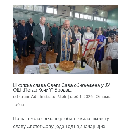
Школска слава Свети Сава обиљежена у ЈУ
ОШ „Петар Кочић“, Бродац.
od strane
Administrator škole
|
феб 1, 2026
|
Огласна
табла
Наша школа свечано је обиљежила школску
славу Светог Саву, један од најзначајнијих