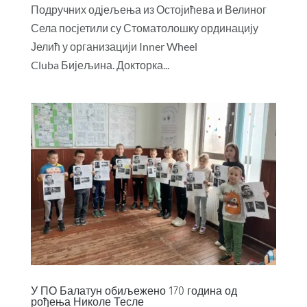
Подручних одјељења из Остојићева и Велиног
Села посјетили су Стоматолошку ординацију
Јелић у организацији Inner Wheel
Cluba Бијељина. Докторка...
У ПО Балатун обиљежено 170 година од
рођења Николе Тесле